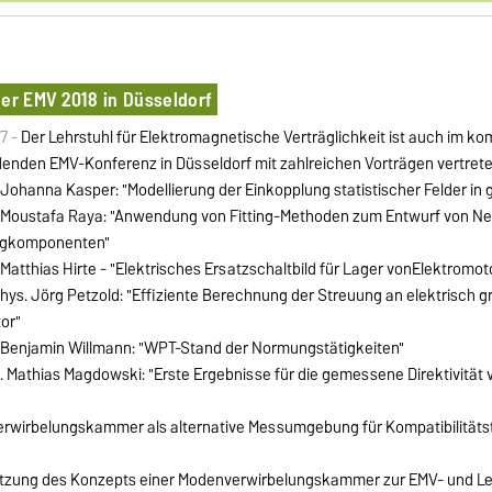
der EMV 2018 in Düsseldorf
17 -
Der Lehrstuhl für Elektromagnetische Verträglichkeit ist auch im k
ndenden EMV-Konferenz in Düsseldorf mit zahlreichen Vorträgen vertrete
 Johanna Kasper: "Modellierung der Einkopplung statistischer Felder in
. Moustafa Raya: "Anwendung von Fitting-Methoden zum Entwurf von Ne
ugkomponenten"
 Matthias Hirte - "Elektrisches Ersatzschaltbild für Lager vonElektromot
Phys. Jörg Petzold: "Effiziente Berechnung der Streuung an elektrisch 
or"
. Benjamin Willmann: "WPT-Stand der Normungstätigkeiten"
g. Mathias Magdowski: "Erste Ergebnisse für die gemessene Direktivitä
erwirbelungskammer als alternative Messumgebung für Kompatibilitätst
Nutzung des Konzepts einer Modenverwirbelungskammer zur EMV- und Le