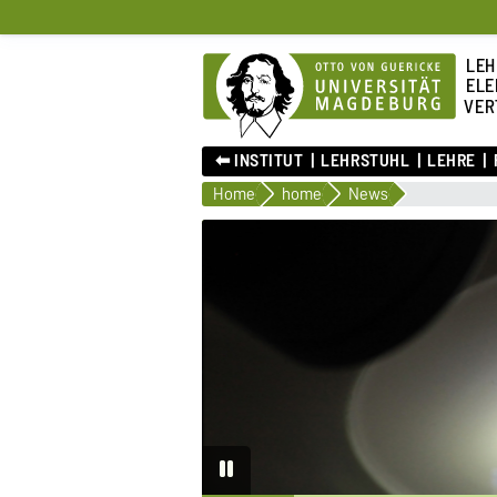
LEH
ELE
VER
⬅︎ INSTITUT
LEHRSTUHL
LEHRE
Home
home
News