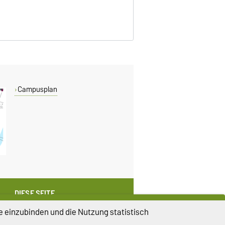
Campusplan
DIESE SEITE
Vorlesen
e einzubinden und die Nutzung statistisch
Drucken