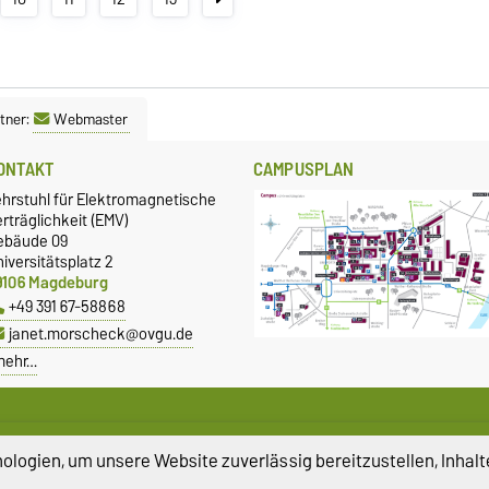
tner:
Webmaster
ONTAKT
CAMPUSPLAN
ehrstuhl für Elektromagnetische
rträglichkeit (EMV)
ebäude 09
iversitätsplatz 2
9106 Magdeburg
+49 391 67-58868
janet.morscheck@ovgu.de
mehr…
logien, um unsere Website zuverlässig bereitzustellen, Inhalt