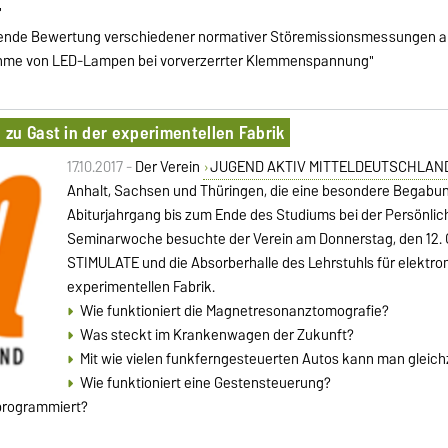
"
chende Bewertung verschiedener normativer Störemissionsmessungen a
nahme von LED-Lampen bei vorverzerrter Klemmenspannung"
zu Gast in der experimentellen Fabrik
17.10.2017 -
Der Verein
JUGEND AKTIV MITTELDEUTSCHLAN
Anhalt, Sachsen und Thüringen, die eine besondere Begabun
Abiturjahrgang bis zum Ende des Studiums bei der Persönli
Seminarwoche besuchte der Verein am Donnerstag, den 12.
STIMULATE und die Absorberhalle des Lehrstuhls für elektrom
experimentellen Fabrik.
Wie funktioniert die Magnetresonanztomografie?
Was steckt im Krankenwagen der Zukunft?
Mit wie vielen funkferngesteuerten Autos kann man gleichz
Wie funktioniert eine Gestensteuerung?
 programmiert?