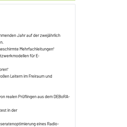
ommenden Jahr auf der zweijährlich
n.
 geschirmte Mehrfachleitungen"
tzwerkmodellen für E-
oren"
großen Leitern im Freiraum und
t von realen Prüflingen aus dem DEBoRA-
est in der
seratenoptimierung eines Radio-