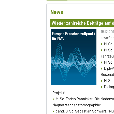
News
Wieder zahlreiche Beiträge auf 
15.12.20
stattfi
M. Sc.
M. Sc
Fahrze
M. Sc.
Dipl.-
Resonat
M. Sc
Dr.-In
Projekt"
M. Sc. Enrico Pannicke: "Die Modenv
Magnetresonanztomographie"
cand. B. Sc. Sebastian Schwarz: "