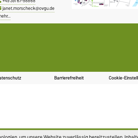
+49 391 67-58868
janet.morscheck@ovgu.de
mehr…
atenschutz
Barrierefreiheit
Cookie-Einstel
logien, um unsere Website zuverlässig bereitzustellen, Inhalt