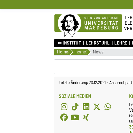
LEH
ELE
VER
⬅︎ INSTITUT
LEHRSTUHL
LEHRE
Home
home
News
Letzte Änderung: 20.12.2021
-
Ansprechpart
SOZIALE MEDIEN
K
L
Ve
G
Un
3