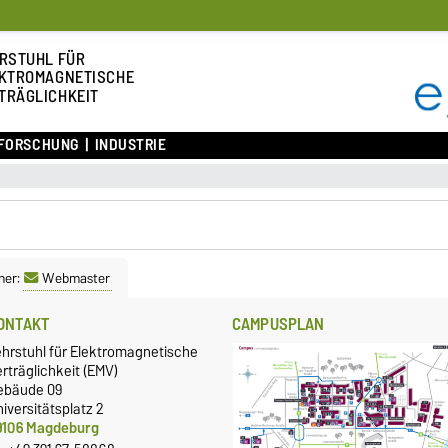
RSTUHL FÜR
KTROMAGNETISCHE
TRÄGLICHKEIT
FORSCHUNG
INDUSTRIE
ner:
Webmaster
ONTAKT
CAMPUSPLAN
ehrstuhl für Elektromagnetische
rträglichkeit (EMV)
ebäude 09
iversitätsplatz 2
9106 Magdeburg