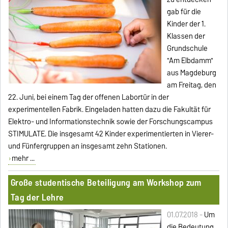
gab für die
Kinder der 1.
Klassen der
Grundschule
"Am Elbdamm"
aus Magdeburg
am Freitag, den
22. Juni, bei einem Tag der offenen Labortür in der
experimentellen Fabrik. Eingeladen hatten dazu die Fakultät für
Elektro- und Informationstechnik sowie der Forschungscampus
STIMULATE. Die insgesamt 42 Kinder experimentierten in Vierer-
und Fünfergruppen an insgesamt zehn Stationen.
mehr ...
Große studentische Beteiligung am Workshop zum
Tag der Lehre
01.07.2018 -
Um
die Bedeutung