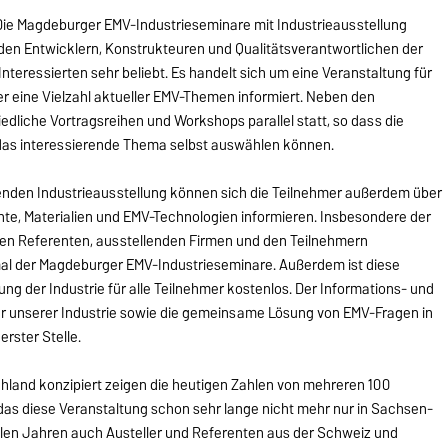
Die Magdeburger EMV-Industrieseminare mit Industrieausstellung
i den Entwicklern, Konstrukteuren und Qualitätsverantwortlichen der
eressierten sehr beliebt. Es handelt sich um eine Veranstaltung für
r eine Vielzahl aktueller EMV-Themen informiert. Neben den
edliche Vortragsreihen und Workshops parallel statt, so dass die
 das interessierende Thema selbst auswählen können.
denden Industrieausstellung können sich die Teilnehmer außerdem über
te, Materialien und EMV-Technologien informieren. Insbesondere der
en Referenten, ausstellenden Firmen und den Teilnehmern
al der Magdeburger EMV-Industrieseminare. Außerdem ist diese
ng der Industrie für alle Teilnehmer kostenlos. Der Informations- und
r unserer Industrie sowie die gemeinsame Lösung von EMV-Fragen in
erster Stelle.
chland konzipiert zeigen die heutigen Zahlen von mehreren 100
as diese Veranstaltung schon sehr lange nicht mehr nur in Sachsen-
vielen Jahren auch Austeller und Referenten aus der Schweiz und