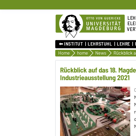
LEH
ELE
VER
⬅︎ INSTITUT
LEHRSTUHL
LEHRE
Home
home
News
Rückblick auf das 18. Magd
Industrieausstellung 2021
0
d