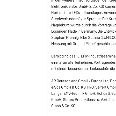
In den weiteren Fachvorträgen der Ref
Elektronik eiSos GmbH & Co. KG) kamen
Horticulture LEDs – Grundlagen, Anwen
Steckverbindern“ zur Sprache. Der Krei
Magdeburg wurde durch die Vorträge v
Lösungen Made in Germany: Die Entwick
Stephan Pfennig, Eike Suthau (LUMILOOP
Messung mit Ground Plane“ geschlosse
Damit ging das 18. EMV-Industriesemina
einmal an alle Teilnehmer, Vortragenden
mit einem besonderen Dankeschön die 
AR Deutschland GmbH / Europe Ltd, Ph
eiSos GmbH & Co. KG, H.-J. Seifert Gm
Langer EMV–Technik GmbH, Rohde & Sch
GmbH, Statex Produktions- u. Vertri
Gmbh & Co. KG.