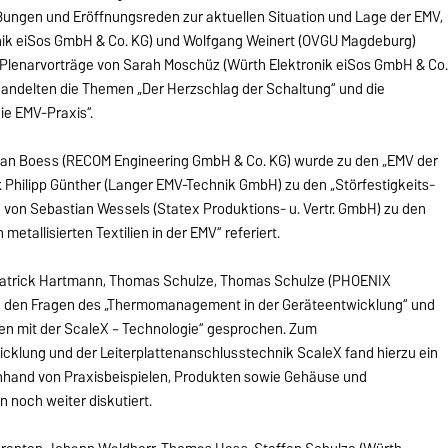
grüßungen und Eröffnungsreden zur aktuellen Situation und Lage der EMV,
onik eiSos GmbH & Co. KG) und Wolfgang Weinert (OVGU Magdeburg)
 Plenarvorträge von Sarah Moschüz (Würth Elektronik eiSos GmbH & Co
handelten die Themen „Der Herzschlag der Schaltung“ und die
ie EMV-Praxis“.
rian Boess (RECOM Engineering GmbH & Co. KG) wurde zu den „EMV der
 Philipp Günther (Langer EMV-Technik GmbH) zu den „Störfestigkeits-
on Sebastian Wessels (Statex Produktions- u. Vertr. GmbH) zu den
etallisierten Textilien in der EMV“ referiert.
 Patrick Hartmann, Thomas Schulze, Thomas Schulze (PHOENIX
den Fragen des „Thermomanagement in der Geräteentwicklung“ und
en mit der ScaleX – Technologie“ gesprochen. Zum
lung und der Leiterplattenanschlusstechnik ScaleX fand hierzu ein
Anhand von Praxisbeispielen, Produkten sowie Gehäuse und
 noch weiter diskutiert.