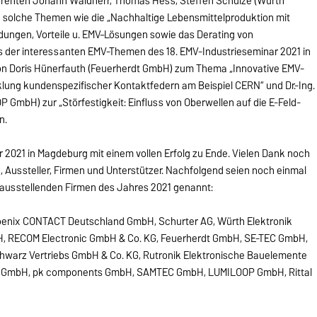
erenten Johann Waldherr, Thomas Hess, Steffen Schulze (Würth
 solche Themen wie die „Nachhaltige Lebensmittelproduktion mit
dungen, Vorteile u. EMV–Lösungen sowie das Derating von
s der interessanten EMV-Themen des 18. EMV-Industrieseminar 2021 in
on Doris Hünerfauth (Feuerherdt GmbH) zum Thema „Innovative EMV-
lung kundenspezifischer Kontaktfedern am Beispiel CERN“ und Dr.-Ing.
 GmbH) zur „Störfestigkeit: Einfluss von Oberwellen auf die E-Feld-
n.
r 2021 in Magdeburg mit einem vollen Erfolg zu Ende. Vielen Dank noch
, Aussteller, Firmen und Unterstützer. Nachfolgend seien noch einmal
ausstellenden Firmen des Jahres 2021 genannt:
oenix CONTACT Deutschland GmbH, Schurter AG, Würth Elektronik
bH, RECOM Electronic GmbH & Co. KG, Feuerherdt GmbH, SE-TEC GmbH,
warz Vertriebs GmbH & Co. KG, Rutronik Elektronische Bauelemente
ebs GmbH, pk components GmbH, SAMTEC GmbH, LUMILOOP GmbH, Rittal