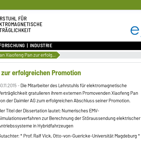
RSTUHL FÜR
KTROMAGNETISCHE
TRÄGLICHKEIT
FORSCHUNG
INDUSTRIE
Gratulation an Xiaofeng Pan zur erfolgreichen Promotion
 zur erfolgreichen Promotion
0.11.2015 -
Die Mitarbeiter des Lehrstuhls für elektromagnetische
Verträglichkeit gratulieren ihrem externen Promovenden Xiaofeng Pan
von der Daimler AG zum erfolgreichen Abschluss seiner Promotion.
er Titel der Dissertation lautet: Numerisches EMV-
Simulationsverfahren zur Berechnung der Störaussendung elektrischer
Antriebssysteme in Hybridfahrzeugen
utachter: * Prof. Ralf Vick, Otto-von-Guericke-Universität Magdeburg *