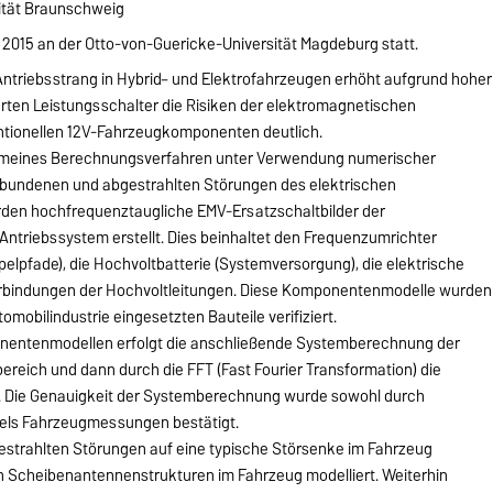
sität Braunschweig
2015 an der Otto-von-Guericke-Universität Magdeburg statt.
 Antriebsstrang in Hybrid– und Elektrofahrzeugen erhöht aufgrund hoher
ierten Leistungsschalter die Risiken der elektromagnetischen
ntionellen 12V-Fahrzeugkomponenten deutlich.
llgemeines Berechnungsverfahren unter Verwendung numerischer
ebundenen und abgestrahlten Störungen des elektrischen
urden hochfrequenztaugliche EMV-Ersatzschaltbilder der
ntriebssystem erstellt. Dies beinhaltet den Frequenzumrichter
ppelpfade), die Hochvoltbatterie (Systemversorgung), die elektrische
erbindungen der Hochvoltleitungen. Diese Komponentenmodelle wurden
omobilindustrie eingesetzten Bauteile verifiziert.
nentenmodellen erfolgt die anschließende Systemberechnung der
reich und dann durch die FFT (Fast Fourier Transformation) die
h. Die Genauigkeit der Systemberechnung wurde sowohl durch
tels Fahrzeugmessungen bestätigt.
bgestrahlten Störungen auf eine typische Störsenke im Fahrzeug
 Scheibenantennenstrukturen im Fahrzeug modelliert. Weiterhin