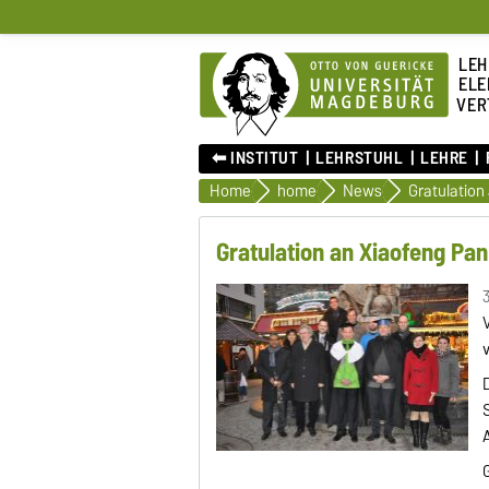
LEH
ELE
VER
⬅︎ INSTITUT
LEHRSTUHL
LEHRE
Home
home
News
Gratulation an Xiaofeng Pan
3
D
G