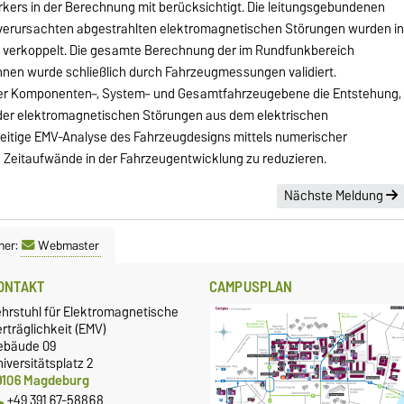
kers in der Berechnung mit berücksichtigt. Die leitungsgebundenen
 verursachten abgestrahlten elektromagnetischen Störungen wurden i
ie verkoppelt. Die gesamte Berechnung der im Rundfunkbereich
n wurde schließlich durch Fahrzeugmessungen validiert.
 der Komponenten–, System– und Gesamtfahrzeugebene die Entstehung,
 der elektromagnetischen Störungen aus dem elektrischen
hzeitige EMV-Analyse des Fahrzeugdesigns mittels numerischer
d Zeitaufwände in der Fahrzeugentwicklung zu reduzieren.
Nächste Meldung
ner:
Webmaster
ONTAKT
CAMPUSPLAN
ehrstuhl für Elektromagnetische
rträglichkeit (EMV)
ebäude 09
iversitätsplatz 2
9106 Magdeburg
+49 391 67-58868