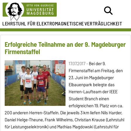
LEHRSTUHL FÜR
ELEKTROMAGNETISCHE
VERTRÄGLICHKEIT
Erfolgreiche Teilnahme an der 9. Magdeburger
Firmenstaffel
17.07.2017 -
Bei der 9.
Firmenstaffel am Freitag, den
23. Juni im Magdeburger
Elbauenpark belegte das
Herren-Laufteam der IEEE
Student Branch einen
erfolgreichen 19. Platz von ca.
200 anderen Herren-Staffeln. Die jeweils 3 km liefen Nils Harder,
Daniel Helge-Theune, Frank Wilhelms, Christian Krause (Lehrstuhl
für Leistungselektronik) und Mathias Magdowski (Lehrstuhl für