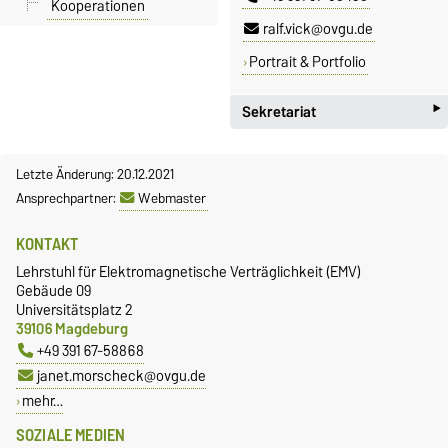
Kooperationen
ralf.vick@ovgu.de
Portrait & Portfolio
‣
Sekretariat
Janet Morscheck
Letzte Änderung: 20.12.2021
Gebäude 09 - Raum 226
Ansprechpartner:
Webmaster
+49 391 67-58868
janet.morscheck@ovgu.de
KONTAKT
Lehrstuhl für Elektromagnetische Verträglichkeit (EMV)
Gebäude 09
Universitätsplatz 2
39106 Magdeburg
+49 391 67-58868
janet.morscheck@ovgu.de
mehr…
SOZIALE MEDIEN