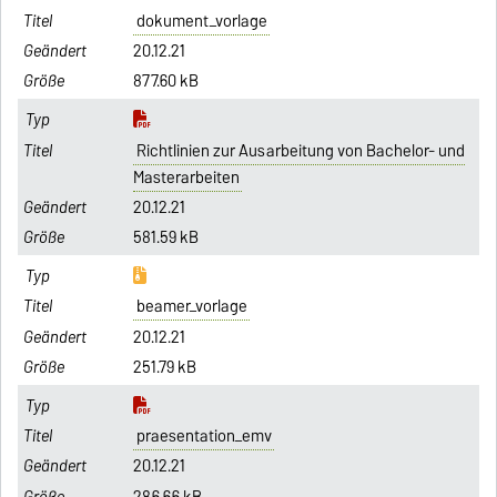
dokument_vorlage
20.12.21
877.60 kB
Richtlinien zur Ausarbeitung von Bachelor- und
Masterarbeiten
20.12.21
581.59 kB
beamer_vorlage
20.12.21
251.79 kB
praesentation_emv
20.12.21
286.66 kB