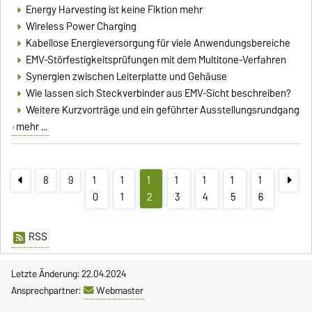
Energy Harvesting ist keine Fiktion mehr
Wireless Power Charging
Kabellose Energieversorgung für viele Anwendungsbereiche
EMV-Störfestigkeitsprüfungen mit dem Multitone-Verfahren
Synergien zwischen Leiterplatte und Gehäuse
Wie lassen sich Steckverbinder aus EMV-Sicht beschreiben?
Weitere Kurzvorträge und ein geführter Ausstellungsrundgang
mehr ...
8
9
1
1
1
1
1
1
1
0
1
2
3
4
5
6
RSS
Letzte Änderung: 22.04.2024
Ansprechpartner:
Webmaster