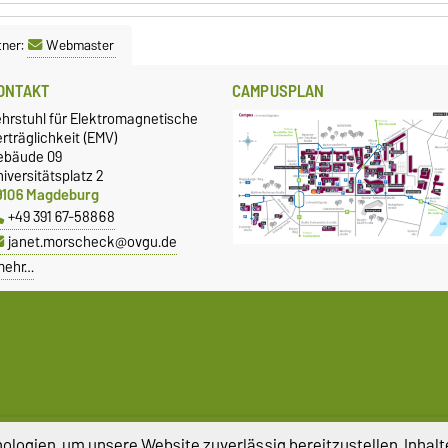
tner:
Webmaster
ONTAKT
CAMPUSPLAN
ehrstuhl für Elektromagnetische
rträglichkeit (EMV)
ebäude 09
iversitätsplatz 2
9106 Magdeburg
+49 391 67-58868
janet.morscheck@ovgu.de
mehr…
logien, um unsere Website zuverlässig bereitzustellen, Inhalt