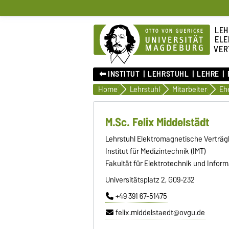
LEH
ELE
VER
⬅︎ INSTITUT
LEHRSTUHL
LEHRE
Home
Lehrstuhl
Mitarbeiter
M.Sc. Felix Middelstädt
Lehrstuhl Elektromagnetische Verträgl
Institut für Medizintechnik (IMT)
Fakultät für Elektrotechnik und Inform
Universitätsplatz 2, G09-232
+49 391 67-51475
felix.middelstaedt@ovgu.de