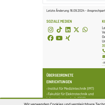
Letzte Änderung: 16.09.2024
-
Ansprechpar
SOZIALE MEDIEN
K
L
Ve
G
Un
3
ÜBERGEORDNETE
EINRICHTUNGEN
Institut für Medizintechnik (IMT)
Fakultät für Elektrotechnik und
Informationstechnik (FEIT)
Wir verwenden Cookies und vergleichbare Techno