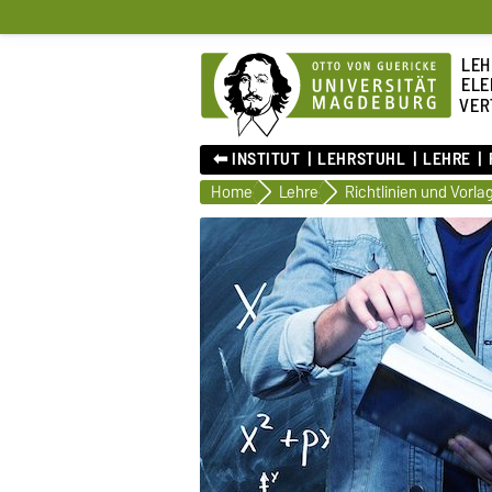
LEH
ELE
VER
⬅︎ INSTITUT
LEHRSTUHL
LEHRE
Home
Lehre
Richtlinien und Vorla