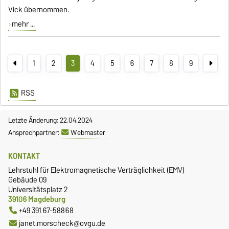
Vick übernommen.
mehr ...
1
2
3
4
5
6
7
8
9
RSS
Letzte Änderung: 22.04.2024
Ansprechpartner:
Webmaster
KONTAKT
Lehrstuhl für Elektromagnetische Verträglichkeit (EMV)
Gebäude 09
Universitätsplatz 2
39106 Magdeburg
+49 391 67-58868
janet.morscheck@ovgu.de