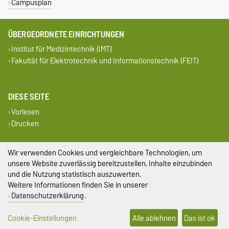
Campusplan
ÜBERGEORDNETE EINRICHTUNGEN
Institut für Medizintechnik (IMT)
Fakultät für Elektrotechnik und Informationstechnik (FEIT)
DIESE SEITE
Vorlesen
Drucken
Impressum
Wir verwenden Cookies und vergleichbare Technologien, um
unsere Website zuverlässig bereitzustellen, Inhalte einzubinden
Datenschutz
und die Nutzung statistisch auszuwerten.
Weitere Informationen finden Sie in unserer
Barrierefreiheit
Datenschutzerklärung
.
Cookie-Einstellungen
Cookie-Einstellungen
Alle ablehnen
Das ist ok